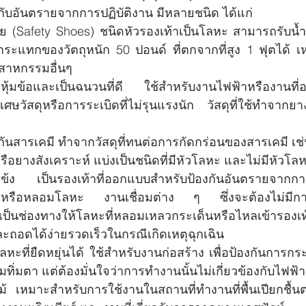
ัสกับอันตรายจากการปฏิบัติงาน มีหลายชนิด ได้แก่
ัย (Safety Shoes) ชนิดหัวรองเท้าเป็นโลหะ สามารถรับน้ำ
ะแทกของวัตถุหนัก 50 ปอนด์ ที่ตกจากที่สูง 1 ฟุตได้ 
ตสาหกรรมอื่นๆ
ดหุ้มข้อและเป็นฉนวนที่ดี ใช้สำหรับงานไฟฟ้าหรืองานที
เศษวัสดุหรือการระเบิดที่ไม่รุนแรงนัก วัสดุที่ใช้ทำจาก
กันสารเคมี ทำจากวัสดุที่ทนต่อการกัดกร่อนของสารเคมี เช่
ือยางสังเคราะห์ แบ่งเป็นชนิดที่มีหัวโลหะ และไม่มีหัวโล
มแข้ง เป็นรองเท้าที่ออกแบบสำหรับป้องกันอันตรายจากกา
หรือหลอมโลหะ งานเชื่อมต่าง ๆ ซึ่งจะต้องไม่มีการเ
ะเป็นช่องทางให้โลหะที่หลอมเหลวกระเด็นหรือไหลเข้ารองเ
ะถอดได้ง่ายรวดเร็วในกรณีเกิดเหตุฉุกเฉิน
โลหะที่ยืดหยุ่นได้ ใช้สำหรับงานก่อสร้าง เพื่อป้องกันกา
่มตา แต่ต้องมั่นใจว่าการทำงานนั้นไม่เกี่ยวข้องกับไฟฟ้า
นไม้ เหมาะสำหรับการใช้งานในสถานที่ทำงานที่พื้นเปียกชื