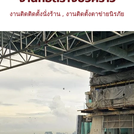
งานติดติดตั้งนั่งร้าน , งานติดตั้งตาข่ายนิรภัย